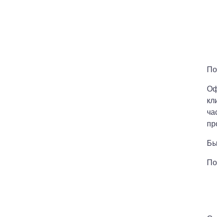
По
Оф
кл
ча
пр
Бы
По