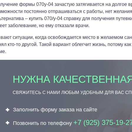
лучение формы 070у-04 зачастую затягивается на долгое вр
зможности постоянно отпрашиваться с работы, нет желания
ьтернатива – купить 070/у-04 справку для получения путевк
еет заболевание, но ему отказали врачи.
вают ситуации, когда освобождается место в желаемом сана
нял кто-то другой. Такой вариант облегчит жизнь, потому ка
ме.
НУЖНА КАЧЕСТВЕННАЯ
СВЯЖИТЕСЬ С НАМИ ЛЮБЫМ УДОБНЫМ ДЛЯ ВАС С
Заполнить форму заказа на сайте
+7 (925) 375-19-2
Позвонить по телефону