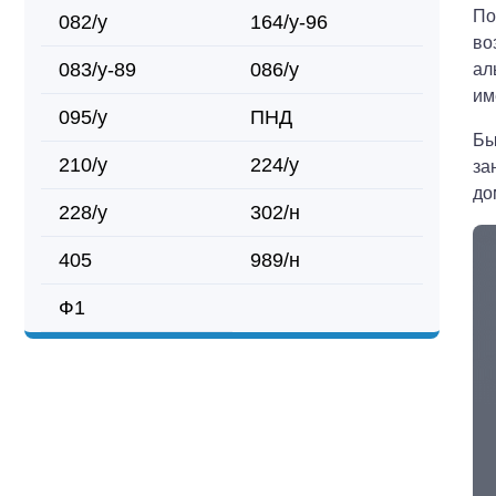
По
082/у
164/у-96
во
083/у-89
086/у
ал
им
095/у
ПНД
Бы
210/у
224/у
за
до
228/у
302/н
405
989/н
Ф1