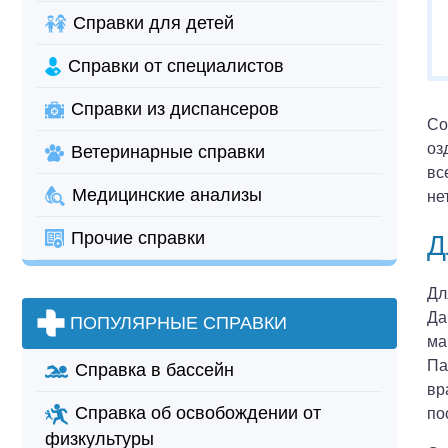
Справки для детей
Справки от специалистов
Справки из диспансеров
Со
оз
Ветеринарные справки
вс
Медицинские анализы
не
Прочие справки
Д
Дл
Да
ПОПУЛЯРНЫЕ СПРАВКИ
ма
Па
Справка в бассейн
вр
Справка об освобождении от
по
физкультуры