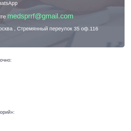
hatsApp
medsprrf@gmail.com
чте
осква , Стремянный переулок 35 оф.116
очно:
орий»: