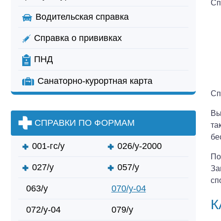
Сп
Водительская справка
Справка о прививках
ПНД
Санаторно-курортная карта
Сп
Вы
СПРАВКИ ПО ФОРМАМ
та
бе
001-гс/у
026/у-2000
По
027/у
057/у
За
сп
063/у
070/у-04
К
072/у-04
079/у