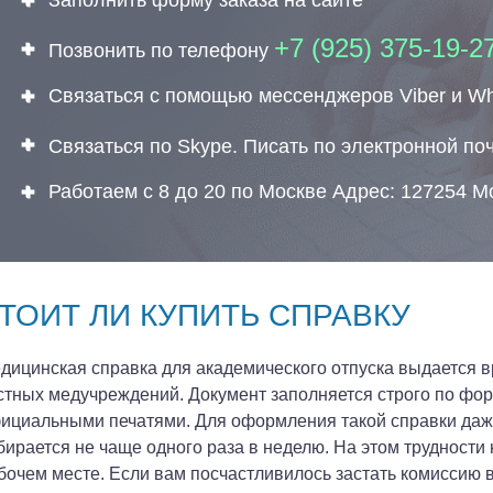
Заполнить форму заказа на сайте
+7 (925) 375-19-2
Позвонить по телефону
Связаться с помощью мессенджеров Viber и W
Связаться по Skype. Писать по электронной по
Работаем с 8 до 20 по Москве Адрес: 127254 М
ТОИТ ЛИ КУПИТЬ СПРАВКУ
дицинская справка для академического отпуска выдается в
стных медучреждений. Документ заполняется строго по фор
ициальными печатями. Для оформления такой справки даже 
бирается не чаще одного раза в неделю. На этом трудности 
бочем месте. Если вам посчастливилось застать комиссию в