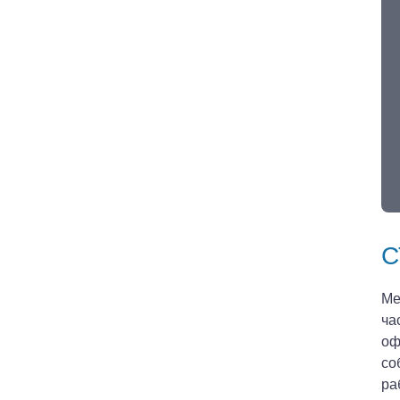
С
Ме
ча
оф
со
ра