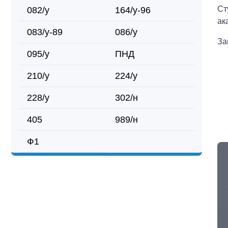
Ст
082/у
164/у-96
ак
083/у-89
086/у
За
095/у
ПНД
210/у
224/у
228/у
302/н
405
989/н
Ф1