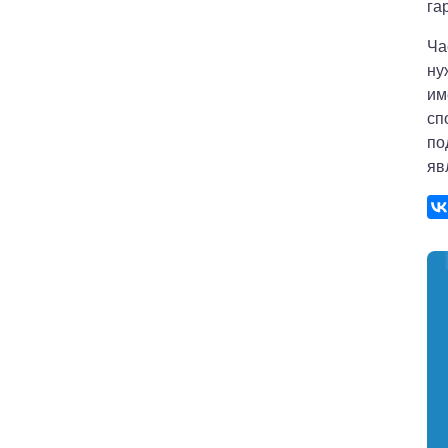
га
Ча
ну
им
сп
по
яв