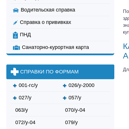
Водительская справка
По
зд
Справка о прививках
зн
ку
ПНД
К
Санаторно-курортная карта
А
Дл
СПРАВКИ ПО ФОРМАМ
001-гс/у
026/у-2000
027/у
057/у
063/у
070/у-04
072/у-04
079/у