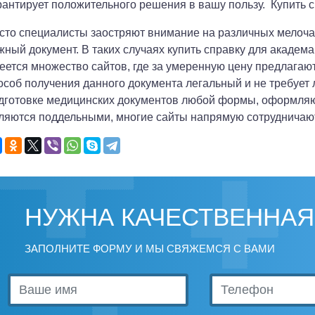
рантирует положительного решения в вашу пользу. Купить сп
сто специалисты заостряют внимание на различных мелочах,
жный документ. В таких случаях купить справку для акаде
еется множество сайтов, где за умеренную цену предлагаю
особ получения данного документа легальный и не требует
дготовке медицинских документов любой формы, оформляют 
ляются поддельными, многие сайты напрямую сотрудничают
НУЖНА КАЧЕСТВЕННАЯ
ЗАПОЛНИТЕ ФОРМУ И МЫ СВЯЖЕМСЯ С ВАМИ