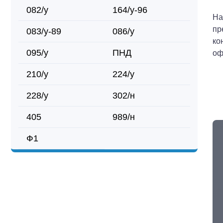
082/у
164/у-96
На
пр
083/у-89
086/у
ко
095/у
ПНД
оф
210/у
224/у
228/у
302/н
405
989/н
Ф1