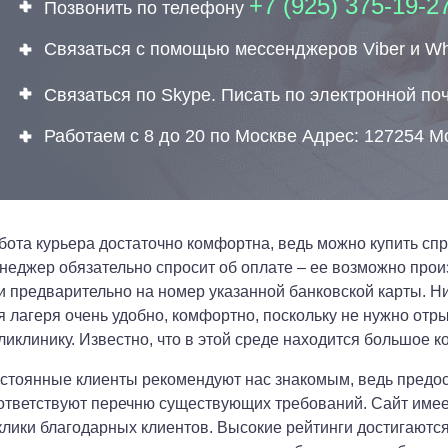
+7 (925) 375-19-2
Позвонить по телефону
Связаться с помощью мессенджеров Viber и W
Связаться по Skype. Писать по электронной по
Работаем с 8 до 20 по Москве Адрес: 127254 М
бота курьера достаточно комфортна, ведь можно купить спра
неджер обязательно спросит об оплате – ее возможно прои
и предварительно на номер указанной банковской карты. Ни
я лагеря очень удобно, комфортно, поскольку не нужно отры
ликлинику. Известно, что в этой среде находится большое к
стоянные клиенты рекомендуют нас знакомым, ведь предо
ответствуют перечню существующих требований. Сайт имеет
клики благодарных клиентов. Высокие рейтинги достигаютс