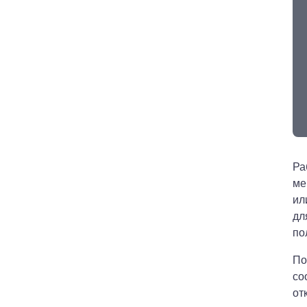
Ра
ме
ил
дл
по
По
со
от