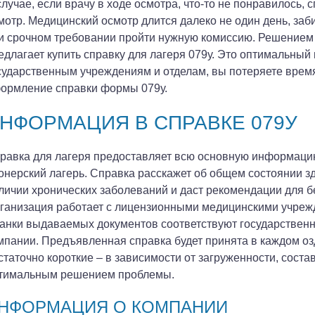
случае, если врачу в ходе осмотра, что-то не понравилось,
мотр. Медицинский осмотр длится далеко не один день, за
и срочном требовании пройти нужную комиссию. Решением 
едлагает купить справку для лагеря 079у. Это оптимальный
сударственным учреждениям и отделам, вы потеряете врем
ормление справки формы 079у.
НФОРМАЦИЯ В СПРАВКЕ 079У
равка для лагеря предоставляет всю основную информацию
онерский лагерь. Справка расскажет об общем состоянии з
личии хронических заболеваний и даст рекомендации для б
ганизация работает с лицензионными медицинскими учрежд
анки выдаваемых документов соответствуют государственны
мпании. Предъявленная справка будет принята в каждом о
статочно короткие – в зависимости от загруженности, состав
тимальным решением проблемы.
НФОРМАЦИЯ О КОМПАНИИ