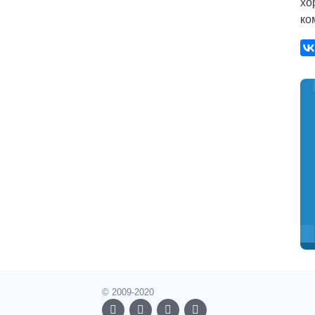
хо
ко
© 2009-2020