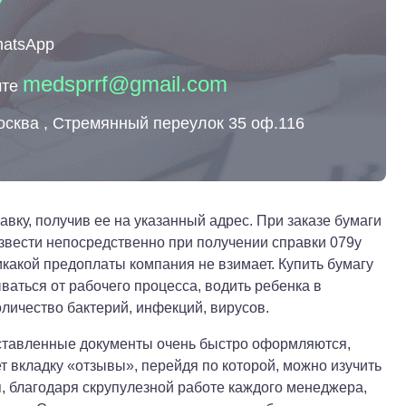
7
hatsApp
medsprrf@gmail.com
чте
осква , Стремянный переулок 35 оф.116
вку, получив ее на указанный адрес. При заказе бумаги
звести непосредственно при получении справки 079у
какой предоплаты компания не взимает. Купить бумагу
ваться от рабочего процесса, водить ребенка в
оличество бактерий, инфекций, вирусов.
ставленные документы очень быстро оформляются,
 вкладку «отзывы», перейдя по которой, можно изучить
я, благодаря скрупулезной работе каждого менеджера,