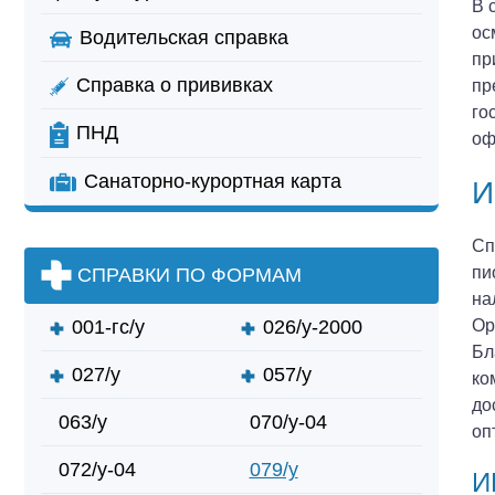
В 
ос
Водительская справка
пр
Справка о прививках
пр
го
ПНД
оф
Санаторно-курортная карта
И
Сп
пи
СПРАВКИ ПО ФОРМАМ
на
Ор
001-гс/у
026/у-2000
Бл
027/у
057/у
ко
до
063/у
070/у-04
оп
072/у-04
079/у
И